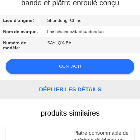
bande et plâtre enroulé conçu
CONTRÔLE
Lieu d'origine:
Shandong, Chine
DE
QUALITÉ
Nom de marque:
haishihainuo&taohuaduoduo
Numéro de
SAYLQX-BA
modèle:
CONTACTEZ-
NOUS
CONTACT!
DEMANDEZ
DÉPLIER LES DÉTAILS
UNE
CITATION
produits similaires
Plâtre consommable de