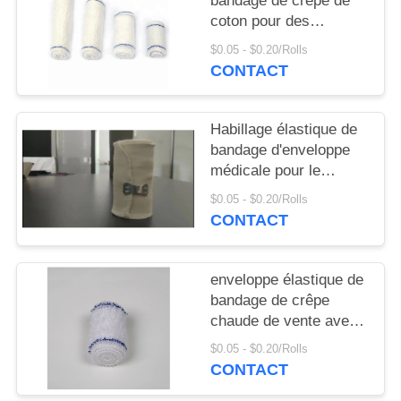
bandage de crêpe de
coton pour des
premiers secours à
$0.05 - $0.20/Rolls
vendre
CONTACT
Habillage élastique de
bandage d'enveloppe
médicale pour le
poignet
$0.05 - $0.20/Rolls
CONTACT
enveloppe élastique de
bandage de crêpe
chaude de vente avec
le beige de fermeture
$0.05 - $0.20/Rolls
de crochet
CONTACT