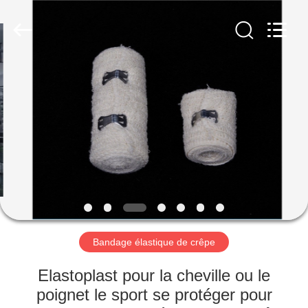
adhésif
Fournisseur.
Copyright
©
2022
adhesiveelasticbandage.com.
All
Rights
MAISON
Reserved.
PRODUITS
AU
SUJET
DE
NOUS
Bandage élastique de crêpe
VISITE
Elastoplast pour la cheville ou le
D'USINE
poignet le sport se protéger pour