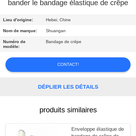
bander le bandage élastique de crêpe
CONTRÔLE
Lieu d'origine:
Hebei, Chine
DE
QUALITÉ
Nom de marque:
Shuangan
Numéro de
Bandage de crêpe
modèle:
CONTACTEZ-
NOUS
CONTACT!
DEMANDEZ
DÉPLIER LES DÉTAILS
UNE
CITATION
produits similaires
Enveloppe élastique de